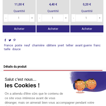
11,00 €
4,40 €
0,20 €
Quantité
Quantité
Quantité
-
+
-
+
-
+
Acheter
Acheter
Acheter
France
poste
neuf
charnière
oblitere
yvert
tellier
avant guerre
franc
taille
douce
Détails du produit
Référence Yvert
273