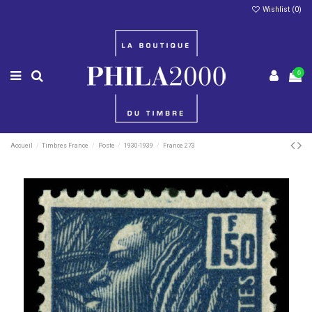
Wishlist (
0
)
0
Accueil
Timbres France
Poste
1930-1939
France 273